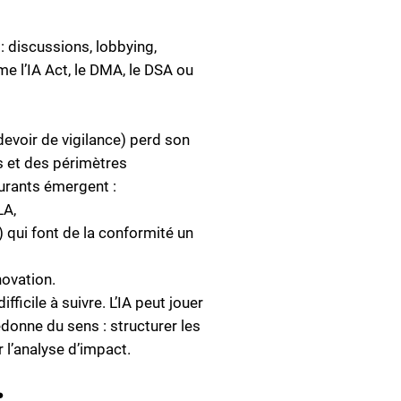
 : discussions, lobbying,
e l’IA Act, le DMA, le DSA ou
devoir de vigilance) perd son
s et des périmètres
turants émergent :
LA,
qui font de la conformité un
novation.
ficile à suivre. L’IA peut jouer
donne du sens : structurer les
r l’analyse d’impact.