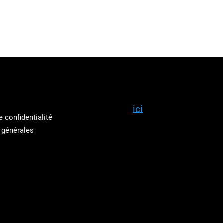
Réservez
ici
votre démo en un c
e confidentialité
pouvons aussi venir à votre re
 générales
dans vos locaux.