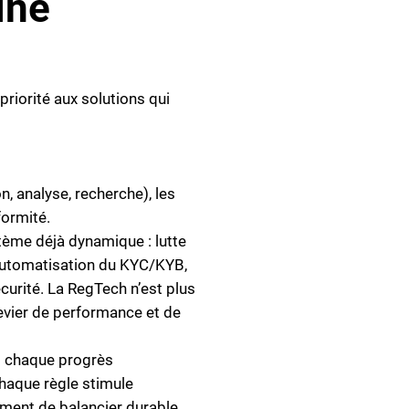
ine
priorité aux solutions qui
, analyse, recherche), les
formité.
ème déjà dynamique : lutte
 automatisation du KYC/KYB,
curité. La RegTech n’est plus
levier de performance et de
 : chaque progrès
chaque règle stimule
ent de balancier durable.